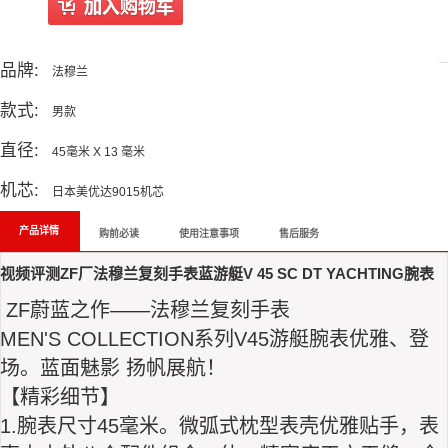
All Reviews
品牌:
法穆兰
款式:
男款
直径:
45毫米 X 13 毫米
机芯:
日本美优达9015机芯
产品详情
购前必读
使用注意事项
售后服务
视频评测ZF厂法穆兰
复刻手表
蓝游艇V 45 SC DT YACHTING腕表
ZF蔚蓝之作——
法穆兰复刻手表
MEN'S COLLECTION系列V45游艇腕表优雅、登
场。蓝面魅影 扬帆展航！
【精彩细节】
1.腕表尺寸45毫米。微弧式枕型表壳优雅贴手，表