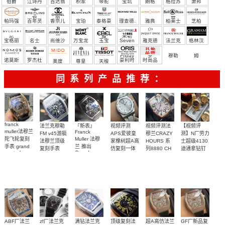
伯爵
江诗丹
百达翡
积家
帝舵
宝玑
朗格
格拉苏
萧邦
宝）
顿
丽
蒂
帕玛强
百年灵
香奈儿
宝珀
泰格豪
理查德.
雅典
柏莱士
芝柏
尼
雅
米勒
宝格丽
名士
尚维沙
万宝龙
玉宝
Seven
雅克德
法兰克
格林汉
Friday
罗
穆勒
姆
诺莫斯
罗杰杜
豪利时
时尚品
美度
尊皇
天梭
彼
牌/原单
同系列产品推荐：
franck
法兰克穆勒
『新表』
视频评测
视频评测法
【视频评
muller法穆兰
Franck
FM v45游艇
APS爱彼皇
穆兰CRAZY
测】N厂劳力
陀飞轮复刻
Muller 法穆
法穆兰顶级
家橡树超A高
HOURS 系
士超级4130
手表 grand
兰 推出
复刻手表
仿复刻一体
列8880 CH
迪通拿钻钉
gentral
Grand
VANGUARD
m116508-
机
顶级复刻高
tourbillon
Central
99999
天然橡胶表
独家视频评
系列
0006、
15500ST.OO.1220ST.04
skeleton
仿乱跳时间
Tourbillon 中
Vanguard
m116503-
curvex cx
橡胶表带
带白面很美
测N厂新品钻
玫瑰金表壳
置陀飞轮腕
Yachting 钻
0008腕表
3700
6600
4400
2900
5700
黑面时标白
～质感爆炸
面4130迪通
表
石腕表
盘腕表
拿
ABF厂法兰
zf厂法兰克
满钻法兰克
顶级复刻法
超A高仿法兰
GF厂新品复