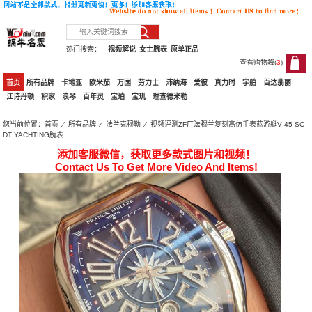
热门搜索：
视频解说
女士腕表
原单正品
查看购物袋(
3
)
3
首页
所有品牌
卡地亚
欧米茄
万国
劳力士
沛纳海
爱彼
真力时
宇舶
百达翡丽
江诗丹顿
积家
浪琴
百年灵
宝珀
宝玑
理查德米勒
您当前位置：
首页
⁄
所有品牌
⁄
法兰克穆勒
⁄ 视频评测ZF厂法穆兰复刻高仿手表蓝游艇V 45 SC
DT YACHTING腕表
添加客服微信，获取更多款式图片和视频！
Contact Us To Get More Video And Items!