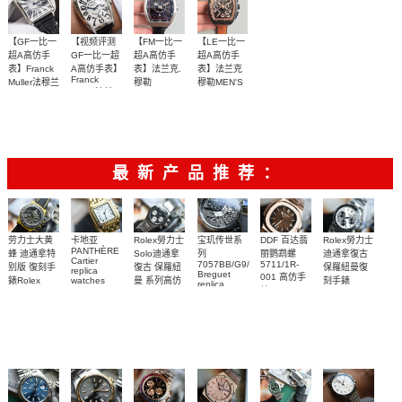
型，令人耳
目一新
【GF一比一
【视频评测
【FM一比一
【LE一比一
超A高仿手
GF一比一超
超A高仿手
超A高仿手
表】Franck
A高仿手表】
表】法兰克.
表】法兰克
Franck
Muller法穆兰
穆勒
穆勒MEN'S
Muller法兰
MASTER
VANGUARD
COLLECTION
【GF复刻工
【视频评
【独家视频
SQUARE系
克.穆勒
系列V 45
系列V45 CC
CASABLANCA
DT TT NR
列6002 M
艺新极致
测、正品开
SC DT腕表
讲解】
系列8880 C
BR 5N腕表
QZ女士石英
2500
2800
2700
3800
——最强女
模】
DT 白盘腕表
腕表
表】
最新产品推荐：
Rolex勞力士
劳力士大黄
卡地亚
宝玑传世系
DDF 百达翡
Rolex勞力士
PANTHÈRE
Solo迪通拿
蜂 迪通拿特
列
丽鹦鹉螺
迪通拿復古
Cartier
7057BB/G9/9W6
5711/1R-
復古 保羅紐
别版 復刻手
保羅紐曼復
replica
Breguet
001 高仿手
曼 系列高仿
錶Rolex
watches
刻手錶
replica
WJPN0016
錶 Patek
Bumblebee
Rolex Paul
復刻手錶
watches 寶
blaken
Philippe
Newman
卡地亞復刻
璣高仿手錶
Daytona
Nautilus
replica
手錶 腕表
Replica
replica
watch
腕表
Watch
watch