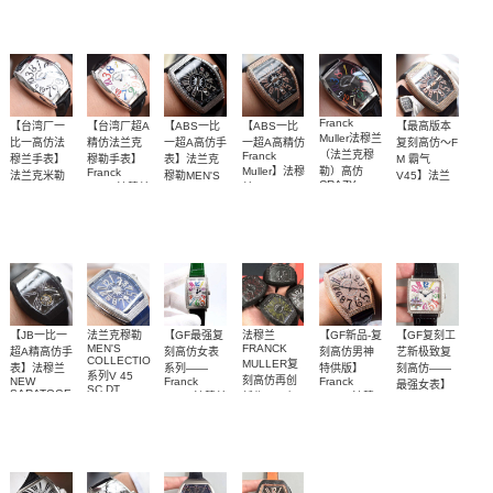
COLLECTION
CRAZY
列952 QZ D
表‎法兰克穆‎
壳，满钻都
随意搭配
评测】多面
HOURS 系
评测】多面
列 8880 CH
评测】多面
女士腕表
系列V 45
HOURS 系
腕表
列8880 CH
白金表壳白
2400
3500
2400
3000
3000
2800
CC DT
勒 LONG‎
有
表盘可选
表盘可选
表盘可选
列8880 CH
NR COL
面时标黑盘
YACHT腕表
ISLAND
NR腕表
DRM腕表
腕表
Franck
【台湾厂一
【台湾厂超A
【ABS一比
【ABS一比
【最高版本
Muller法穆兰
比一高仿法
精仿法兰克
一超A高仿手
一超A高精仿
复刻高仿～F
（法兰克穆
Franck
穆兰手表】
穆勒手表】
表】法兰克
M 霸气
Muller】法穆
勒）高仿
Franck
法兰克米勒
穆勒MEN'S
V45】法兰
CRAZY
Muller法穆兰
兰MEN'S
CRAZY
COLLECTION
克穆勒
【独家视频
【独家视频
法兰 克穆勒
法兰 克穆勒
【独家视频
【独家视频
HOURS 系
CRAZY
COLLECTION
HOURS 系
系列V 45 腕
VANGUARD
HOURS 系
系列V 45满
列8880 CH
列8880 CH
评测】多面
评测】多面
表
V45满钻
V45满钻
评测】多面
系列V45镶
解析】
列8880 CH
钻腕表
腕表
腕表
钻腕表
2800
2800
3700
3700
2800
3700
表盘可选
表盘可选
表盘可选
COL DRM腕
表
【JB一比一
法兰克穆勒
【GF最强复
法穆兰
【GF新品-复
【GF复刻工
MEN'S
FRANCK
超A精高仿手
刻高仿女表
刻高仿男神
艺新极致复
COLLECTION
MULLER复
表】法穆兰
系列——
特供版】
刻高仿——
系列V 45
刻高仿再创
NEW
Franck
Franck
最强女表】
SC DT
SARATOGE
Muller法穆兰
新作V45在
Muller 法穆
Franck
YACHTING
【独家视频
【独家视频
多面可选
整体表壳带
系列V 45 T
Long
夜幕低垂之
兰
Muller法穆兰
腕表
SQT
Island（长
Casablanca
MASTER
解析】
评测】带钻
时，
夜光
CARBONE
岛）952QZ
系列8880酒
SQUARE系
Vanguard
5300
3700
2400
3300
3700
2500
陀飞轮腕表
和不带钻均
Carbon fibre
腕表】
桶型男表
列6002 M
展现充满未
有
QZ女士石英
来感的外
腕表