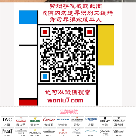
品牌导航
万国
欧米茄
劳力士
卡地亚
沛纳海
爱彼
浪琴
宇舶
真力时
（恒