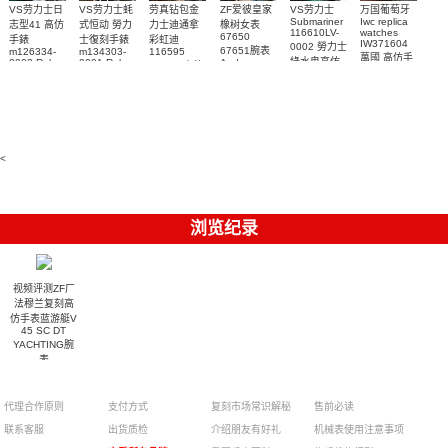
VS劳力士日
VS劳力士蚝
劳真钻包金
ZF爱彼皇家
VS劳力士
万国葡萄牙
Submariner
Iwc replica
志型41 高仿
式恒动 勞力
力士迪通拿
橡树女表
116610LV-
watches
67650
手錶
士復刻手錶
彩虹迪
IW371604
0002 勞力士
67651腕表
m126334-
m134303-
116595
萬國 高仿手
綠水鬼高仿
0002 Rolex
0001 Rolex
Audemars
RBOW 高仿
錶 腕表
Replica
Oyster
Piguet
手錶(绿水
手表腕錶
Perpetual
Replica
watch 腕表
鬼)Rolex
replica
Replica
watch 愛彼
Rolex watch
Green Dial
watch 腕表
高仿手錶
Rainbow
(Green
Submariner)
Replica
watch
<
浏览纪录
视频评测ZF厂
法穆兰复刻高
仿手表蓝游艇V
45 SC DT
YACHTING腕
表
¥3700
代理合作原则
支付方式
复刻市场常识解秘
售前必读
联系客服
出货质检
介绍朋友有好礼
机械表使用注意事项