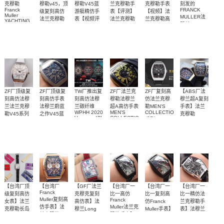
克穆勒
穆勒v45，顶
穆勒V45蓝
兰克穆勒手
克穆勒手表
刻发的
Franck
FRANCK
级复刻高仿
游艇精仿手
表【评测】
【视频】法
Muller
MULLER法
法兰克穆勒
表【视频评
法兰克穆勒
兰克穆勒高
YACHTING
穆兰
手表
测】精仿法
复刻哪个厂
仿手表价格
系列V45 1
顶级版本，
ZF厂法穆兰
独家视频评
独家视频评
Vanguard
兰克穆勒手
好
比1高仿手表
系列 V45
法兰克穆勒
测
测
表
SC DT 男士
3700
3700
3500
3700
3500
3500
游艇名仕
腕表
ZF厂顶级复
ZF厂顶级复
TW厂推出复
ZF厂法兰克
ZF厂复刻高
【ABS厂法
刻高仿法穆
刻高仿手表
刻高仿法穆
穆勒法穆兰
仿法兰克穆
穆兰超A复刻
兰法兰克穆
法穆兰蔚蓝
兰碳纤维
超A高仿手表
勒MEN'S
手表】法兰
WPHH 2020
MEN'S
COLLECTION
勒V45系列
之作V45蓝
克穆勒
Vanguard™
COLLECTION
系列V 45
YACHTING
腕表震撼来
游艇蓝面魅
ZF蔚蓝之作
碳纤维材料
独家视频评
【视频评
Racing镂空
V45系列男
SC DT
系列V45 SC
袭
影镶钻款
YACHTING
系列腕表
士腕表
DT
——法穆兰
饰以超级夜
测
测】法兰克
腕表
YACHTING
3700
3900
3200
3700
3700
V45游艇腕表
光随波浪纹
穆勒游艇名
OG腕表
优雅、登
路
仕V45
场，蓝面魅
影
【台湾厂顶
【台湾厂
【GF厂法兰
【台湾厂一
【台湾厂一
【台湾厂一
Franck
级复刻高仿
克穆克复刻
比一高仿
比一复刻高
比一精仿法
Muller复刻高
Franck
女表】法兰
高仿表】法
仿Franck
兰克穆勒手
仿手表】法
Muller法兰克
克穆勒长岛
穆兰Long
Muller手表】
表】法穆兰
兰克穆勒
穆勒手表】
LONG
CRAZY
Island（长
法穆兰
全新‎最‎美女
金壳，银
四面可选，
【独家视频
【独家视频
【独家视频
MEN'S
ISLAND 系
法穆兰
HOURS 系
CRAZY
岛）952QZ