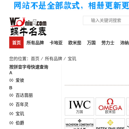
首页
所有品牌
卡地亚
欧米茄
万国
劳力士
沛纳
您的位置：
首页
⁄
所有品牌
⁄
宝玑
按拼音字母快速查询
A
◊◊ 爱彼
B
◊◊ 百达翡丽
◊◊ 百年灵
万国
欧米茄
◊◊ 宝玑
◊◊ 伯爵