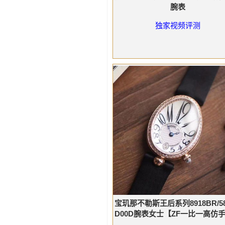
腕表
独家视频评测
宝玑那不勒斯王后系列8918BR/58/
D00D腕表女士【ZF一比一高仿