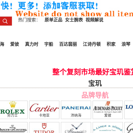
热门搜索：
原单正品
女士腕表
视频解说
海
爱彼
真力时
宇舶
百达翡丽
江诗丹顿
积家
浪琴
整个复刻市场最好宝玑鉴
宝玑
品牌导航
劳力士
卡地亚
沛纳海
爱彼