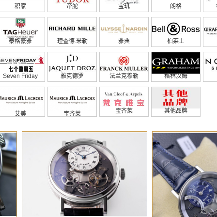
积家
帝舵
宝玑
朗格
泰格豪雅
理查德.米勒
雅典
柏莱士
Seven Friday
雅克德罗
法兰克穆勒
格林汉姆
宝齐莱
其他品牌
艾美
宝齐莱