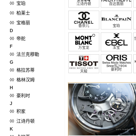
◊◊ 宝珀
江诗丹顿
百达翡丽
◊◊ 柏莱士
◊◊ 宝格丽
香奈儿
宝珀
D
◊◊ 帝舵
F
万宝龙
玉宝
◊◊ 法兰克穆勒
G
◊◊ 格拉苏蒂
豪利时
天梭
◊◊ 格林汉姆
H
◊◊ 豪利时
J
◊◊ 积家
◊◊ 江诗丹顿
K