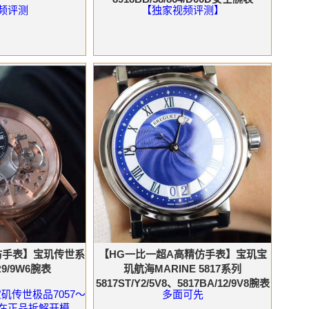
频评测
【独家视频评测】
仿手表】宝玑传世系
【HG一比一超A高精仿手表】宝玑宝
R9/9W6腕表
玑航海MARINE 5817系列
5817ST/Y2/5V8、5817BA/12/9V8腕表
矶传世极品7057～
多面可先
在正品拆解开模，