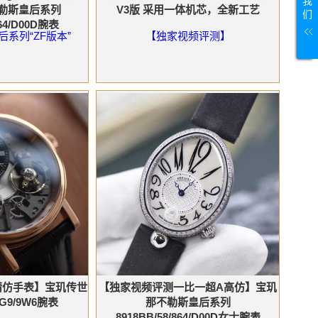
我
勒斯皇后系列
V3版 采用一体机芯，全新工艺
们
964/D00D腕表
系列“ZF版本”
【独家视频评测】
精仿手表】宝玑传世
【独家视频评测一比一超A高仿】宝玑
/G9/9W6腕表
那不勒斯皇后系列
8918BB/58/864/D00D女士腕表