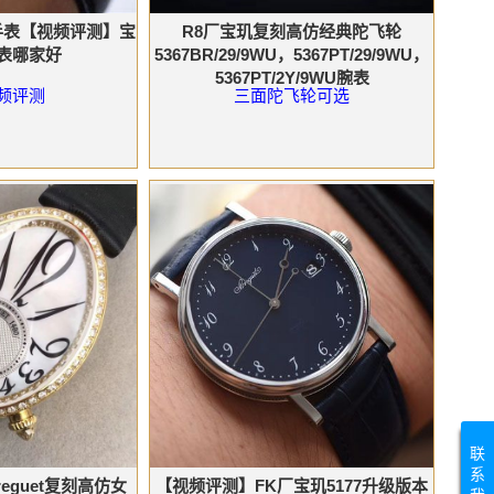
手表【视频评测】宝
R8厂宝玑复刻高仿经典陀飞轮
表哪家好
5367BR/29/9WU，5367PT/29/9WU，
5367PT/2Y/9WU腕表
频评测
三面陀飞轮可选
联
系
eguet复刻高仿女
【视频评测】FK厂宝玑5177升级版本