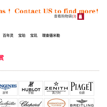
查看购物袋(
3
)
3
百年灵
宝珀
宝玑
理查德米勒
赏
浪琴
宇舶
真力时
伯爵