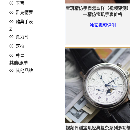
◊◊ 玉宝
宝玑精仿手表怎么样【视频评测
◊◊ 雅克德罗
一精仿宝玑手表价格
◊◊ 雅典手表
独家视频评测
Z
◊◊ 真力时
◊◊ 芝柏
◊◊ 尊皇
其他/原单
◊◊ 其他品牌
视频评测宝玑经典复杂系列多功