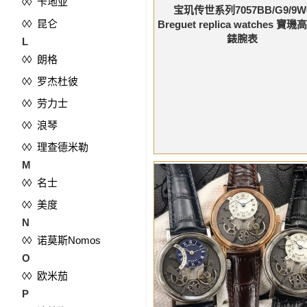
◊◊ 卡地亚
宝玑传世系列7057BB/G9/9W
◊◊ 昆仑
Breguet replica watches 寶
錶腕表
L
◊◊ 朗格
◊◊ 罗杰杜彼
◊◊ 劳力士
◊◊ 浪琴
◊◊ 理查德米勒
M
◊◊ 名士
◊◊ 美度
N
◊◊ 诺莫斯Nomos
O
◊◊ 欧米茄
P