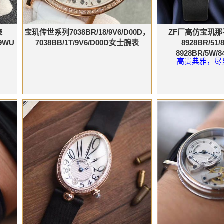
表
宝玑传世系列7038BR/18/9V6/D00D，
ZF厂高仿宝玑
/9WU
7038BB/1T/9V6/D00D女士腕表
8928BR/51/
8928BR/5W/
高贵典雅，尽