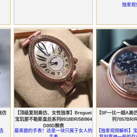
独家视
高仿
【顶级复刻高仿、女性独享】Breguet
【SF一比一超A高
宝玑那不勒斯皇后系列8918BR/58/864
列7057BR/
D00D腕表
选
最美貌的手表！这是一块只属于女人的
【独家视频解析】宝
手表
复刻界神一般的存