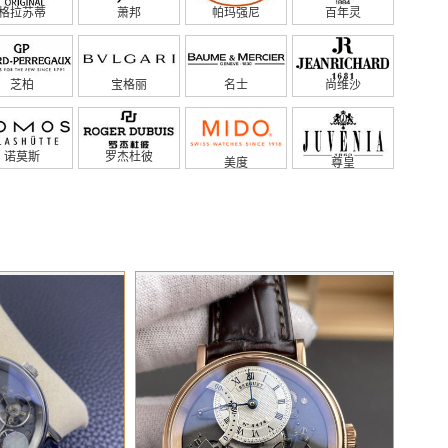
格拉苏蒂
萧邦
帕玛强尼
百年灵
芝柏
宝格丽
名士
尚维沙
诺莫斯
罗杰杜彼
美度
尊皇