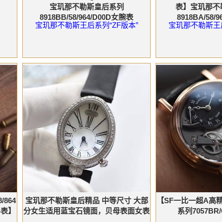
宝玑那不勒斯皇后系列
表】宝玑那不
8918BB/58/964/D00D女腕表
8918BA/58/
宝玑那不勒斯王后系列“ZF版本”
宝玑那不勒斯王后
864
宝玑那不勒斯皇后精品 中等尺寸 大部
【SF一比一超A高
手表】
分女生适用蓝宝石镜面，贝母表面女表
系列7057BR