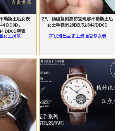
那不勒斯王后女表
ZF厂顶级复刻高仿宝玑那不勒斯王后
844 DD0D，
女士手表8928BB/51/844/DD0D
844 DD0D腕表
显女王风范！
ZF优雅出品史上最强复刻女表