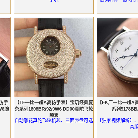
仿手
【TF一比一超A高仿手表】宝玑经典复
【FK厂一比一超A
W6腕
杂系列1808BR/92/9W6 DD00真陀飞轮
系列5178BB
腕表
自动雕花真陀飞轮机芯、三面表盘可选
【独家视频解析】
高