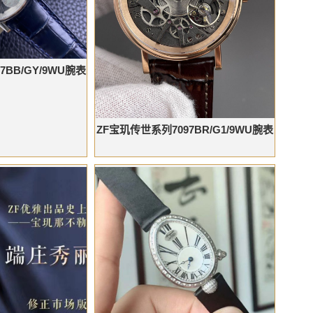
7BB/GY/9WU腕表
ZF宝玑传世系列7097BR/G1/9WU腕表