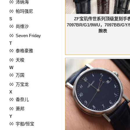
◊◊ 沛纳海
◊◊ 帕玛强尼
S
ZF宝玑传世系列顶级复刻手
7097BR/G1/9WU，7097BB/GY
◊◊ 尚维沙
腕表
◊◊ Seven Friday
T
◊◊ 泰格豪雅
◊◊ 天梭
W
◊◊ 万国
◊◊ 万宝龙
X
◊◊ 香奈儿
◊◊ 萧邦
Y
◊◊ 宇舶/恒宝