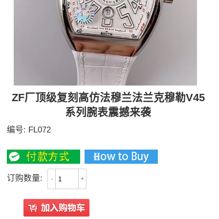
ZF厂顶级复刻高仿法穆兰法兰克穆勒V45
系列腕表震撼来袭
编号:
FL072
3700
订购数量:
-
+