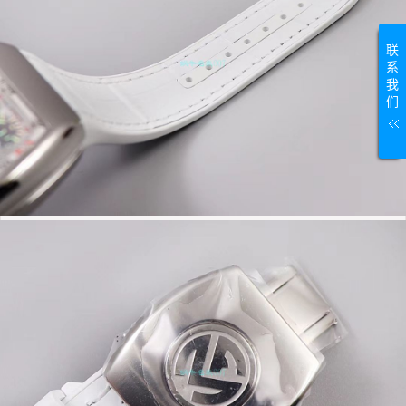
联
系
我
们