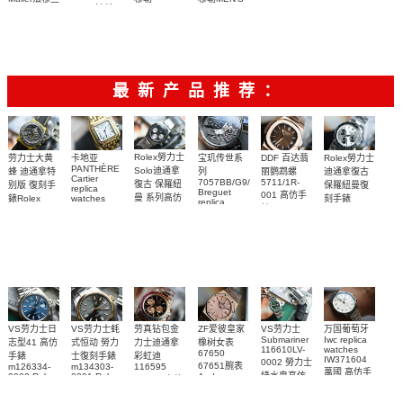
Muller法兰
MASTER
VANGUARD
COLLECTION
【GF复刻工
【视频评
【独家视频
SQUARE系
克.穆勒
系列V 45
系列V45 CC
CASABLANCA
DT TT NR
列6002 M
艺新极致
测、正品开
SC DT腕表
讲解】
系列8880 C
BR 5N腕表
QZ女士石英
2500
2800
2700
3800
——最强女
模】
DT 白盘腕表
腕表
表】
最新产品推荐：
Rolex勞力士
劳力士大黄
卡地亚
宝玑传世系
DDF 百达翡
Rolex勞力士
PANTHÈRE
Solo迪通拿
蜂 迪通拿特
列
丽鹦鹉螺
迪通拿復古
Cartier
7057BB/G9/9W6
5711/1R-
復古 保羅紐
别版 復刻手
保羅紐曼復
replica
Breguet
001 高仿手
曼 系列高仿
錶Rolex
watches
刻手錶
replica
WJPN0016
錶 Patek
Bumblebee
Rolex Paul
復刻手錶
watches 寶
blaken
Philippe
Newman
卡地亞復刻
璣高仿手錶
Daytona
Nautilus
replica
手錶 腕表
Replica
replica
watch
腕表
Watch
watch
VS劳力士日
VS劳力士蚝
劳真钻包金
ZF爱彼皇家
VS劳力士
万国葡萄牙
Submariner
Iwc replica
志型41 高仿
式恒动 勞力
力士迪通拿
橡树女表
116610LV-
watches
67650
手錶
士復刻手錶
彩虹迪
IW371604
0002 勞力士
67651腕表
m126334-
m134303-
116595
萬國 高仿手
綠水鬼高仿
0002 Rolex
0001 Rolex
Audemars
RBOW 高仿
錶 腕表
Replica
Oyster
Piguet
手錶(绿水
手表腕錶
Perpetual
Replica
watch 腕表
鬼)Rolex