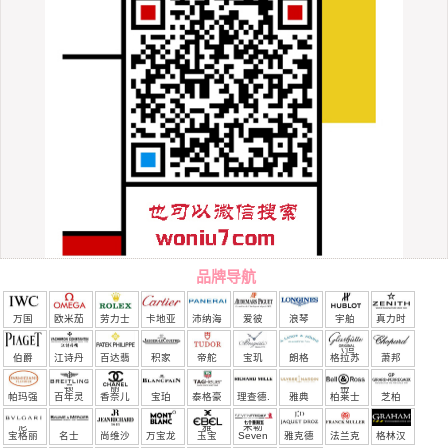
品牌导航
万国
欧米茄
劳力士
卡地亚
沛纳海
爱彼
浪琴
宇舶
真力时
（恒
伯爵
江诗丹
百达翡
积家
帝舵
宝玑
朗格
格拉苏
萧邦
宝）
顿
丽
蒂
帕玛强
百年灵
香奈儿
宝珀
泰格豪
理查德.
雅典
柏莱士
芝柏
尼
雅
米勒
宝格丽
名士
尚维沙
万宝龙
玉宝
Seven
雅克德
法兰克
格林汉