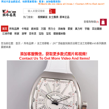
热门搜索：
视频解说
女士腕表
原单正品
查看购物袋(
3
)
3
首页
所有品牌
卡地亚
欧米茄
万国
劳力士
沛纳海
爱彼
真力时
宇舶
百达翡丽
江诗丹顿
积家
浪琴
百年灵
宝珀
宝玑
理查德米勒
您当前位置：
首页
⁄
所有品牌
⁄
法兰克穆勒
⁄ ZF厂顶级复刻高仿法穆兰法兰克穆勒V45系列腕表
震撼来袭
添加客服微信，获取更多款式图片和视频！
Contact Us To Get More Video And Items!