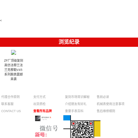
replica
Replica
watch 愛彼
Rolex watch
Green Dial
watch 腕表
高仿手錶
Rainbow
(Green
Submariner)
Replica
watch
<
浏览纪录
ZF厂顶级复刻
高仿法穆兰法
兰克穆勒V45
系列腕表震撼
来袭
¥3700
代理合作原则
支付方式
复刻市场常识解秘
售前必读
联系客服
出货质检
介绍朋友有好礼
机械表使用注意事项
CONTACT US
查看所有品牌
重要手表百科
售后维修细则