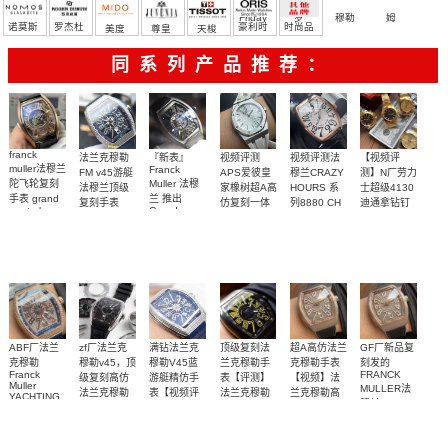
Friday
罗
穆勒
姆
诺莫斯
罗杰杜
豪利时
时尚品
美度
尊皇
天梭
彼
牌/原单
同系列产品推荐：
franck
法兰克穆勒
『新表』
视频评测
视频评测法
【视频评
muller法穆兰
Franck
FM v45游艇
APS爱彼皇
穆兰CRAZY
测】N厂劳力
陀飞轮复刻
Muller 法穆
法穆兰顶级
家橡树超A高
HOURS 系
士超级4130
手表 grand
兰 推出
复刻手表
仿复刻一体
列8880 CH
迪通拿钻钉
gentral
Grand
VANGUARD
m116508-
机
顶级复刻高
tourbillon
Central
99999
天然橡胶表
独家视频评
系列
0006、
15500ST.OO.1220ST.04
skeleton
仿乱跳时间
Tourbillon 中
Vanguard
m116503-
curvex cx
橡胶表带
带白面很美
测N厂新品钻
玫瑰金表壳
置陀飞轮腕
Yachting 钻
0008腕表
3700
6600
4400
2900
5700
黑面时标白
～质感爆炸
面4130迪通
表
石腕表
盘腕表
拿
ABF厂法兰
zf厂法兰克
满钻法兰克
顶级复刻法
超A高仿法兰
GF厂新品复
克穆勒
穆勒v45，顶
穆勒V45蓝
兰克穆勒手
克穆勒手表
刻发的
Franck
FRANCK
级复刻高仿
游艇精仿手
表【评测】
【视频】法
Muller
MULLER法
法兰克穆勒
表【视频评
法兰克穆勒
兰克穆勒高
YACHTING
穆兰
手表
测】精仿法
复刻哪个厂
仿手表价格
系列V45 1
顶级版本，
ZF厂法穆兰
独家视频评
独家视频评
Vanguard
兰克穆勒手
好
比1高仿手表
系列 V45
法兰克穆勒
测
测
表
SC DT 男士
3700
3700
3500
3700
3500
3500