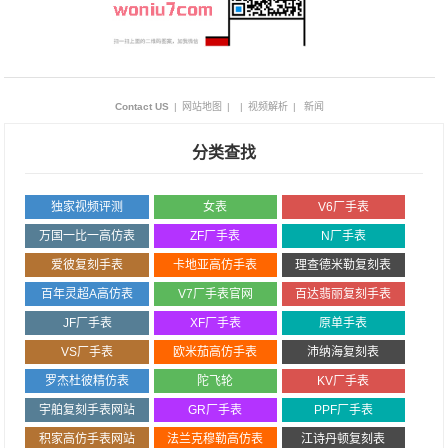
Contact US
|
网站地图
|
|
视频解析
|
新闻
分类查找
独家视频评测
女表
V6厂手表
万国一比一高仿表
ZF厂手表
N厂手表
爱彼复刻手表
卡地亚高仿手表
理查德米勒复刻表
百年灵超A高仿表
V7厂手表官网
百达翡丽复刻手表
JF厂手表
XF厂手表
原单手表
VS厂手表
欧米茄高仿手表
沛纳海复刻表
罗杰杜彼精仿表
陀飞轮
KV厂手表
宇舶复刻手表网站
GR厂手表
PPF厂手表
积家高仿手表网站
法兰克穆勒高仿表
江诗丹顿复刻表