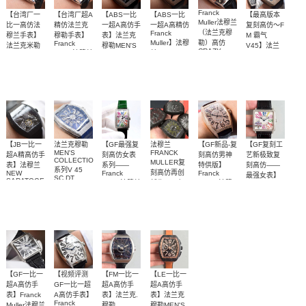
Franck
【台湾厂一
【台湾厂超A
【ABS一比
【ABS一比
【最高版本
Muller法穆兰
比一高仿法
精仿法兰克
一超A高仿手
一超A高精仿
复刻高仿～F
（法兰克穆
Franck
穆兰手表】
穆勒手表】
表】法兰克
M 霸气
Muller】法穆
勒）高仿
Franck
法兰克米勒
穆勒MEN'S
V45】法兰
CRAZY
Muller法穆兰
兰MEN'S
CRAZY
COLLECTION
克穆勒
【独家视频
【独家视频
法兰 克穆勒
法兰 克穆勒
【独家视频
【独家视频
HOURS 系
CRAZY
COLLECTION
HOURS 系
系列V 45 腕
VANGUARD
HOURS 系
系列V 45满
列8880 CH
列8880 CH
评测】多面
评测】多面
表
V45满钻
V45满钻
评测】多面
系列V45镶
解析】
列8880 CH
钻腕表
腕表
腕表
钻腕表
2800
2800
3700
3700
2800
3700
表盘可选
表盘可选
表盘可选
COL DRM腕
表
【JB一比一
法兰克穆勒
【GF最强复
法穆兰
【GF新品-复
【GF复刻工
MEN'S
FRANCK
超A精高仿手
刻高仿女表
刻高仿男神
艺新极致复
COLLECTION
MULLER复
表】法穆兰
系列——
特供版】
刻高仿——
系列V 45
刻高仿再创
NEW
Franck
Franck
最强女表】
SC DT
SARATOGE
Muller法穆兰
新作V45在
Muller 法穆
Franck
YACHTING
【独家视频
【独家视频
多面可选
整体表壳带
系列V 45 T
Long
夜幕低垂之
兰
Muller法穆兰
腕表
SQT
Island（长
Casablanca
MASTER
解析】
评测】带钻
时，
夜光
CARBONE
岛）952QZ
系列8880酒
SQUARE系
Vanguard
5300
3700
2400
3300
3700
2500
陀飞轮腕表
和不带钻均
Carbon fibre
腕表】
桶型男表
列6002 M
展现充满未
有
QZ女士石英
来感的外
腕表
型，令人耳
目一新
【GF一比一
【视频评测
【FM一比一
【LE一比一
超A高仿手
GF一比一超
超A高仿手
超A高仿手
表】Franck
A高仿手表】
表】法兰克.
表】法兰克
Franck
Muller法穆兰
穆勒
穆勒MEN'S