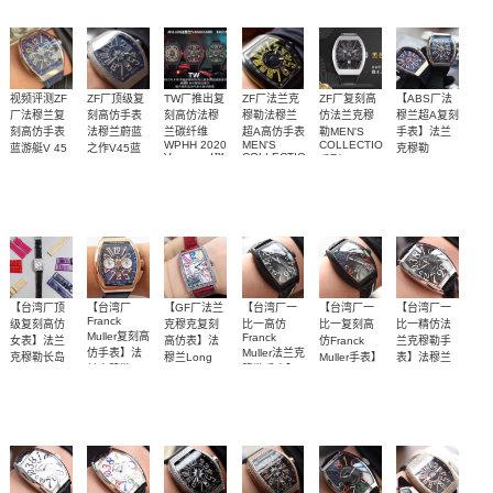
游艇名仕
腕表
视频评测ZF
ZF厂顶级复
TW厂推出复
ZF厂法兰克
ZF厂复刻高
【ABS厂法
厂法穆兰复
刻高仿手表
刻高仿法穆
穆勒法穆兰
仿法兰克穆
穆兰超A复刻
刻高仿手表
法穆兰蔚蓝
兰碳纤维
超A高仿手表
勒MEN'S
手表】法兰
WPHH 2020
MEN'S
COLLECTION
蓝游艇V 45
之作V45蓝
克穆勒
Vanguard™
COLLECTION
系列V 45
SC DT
YACHTING
游艇蓝面魅
独家视频评
ZF蔚蓝之作
碳纤维材料
独家视频评
【视频评
Racing镂空
V45系列男
YACHTING
SC DT
系列V45 SC
影镶钻款
YACHTING
腕表
系列腕表
士腕表
DT
测
——法穆兰
饰以超级夜
测
测】法兰克
腕表
YACHTING
3700
3900
3200
3700
3700
V45游艇腕表
光随波浪纹
穆勒游艇名
OG腕表
优雅、登
路
仕V45
场，蓝面魅
影
【台湾厂顶
【台湾厂
【GF厂法兰
【台湾厂一
【台湾厂一
【台湾厂一
Franck
级复刻高仿
克穆克复刻
比一高仿
比一复刻高
比一精仿法
Muller复刻高
Franck
女表】法兰
高仿表】法
仿Franck
兰克穆勒手
仿手表】法
Muller法兰克
克穆勒长岛
穆兰Long
Muller手表】
表】法穆兰
兰克穆勒
穆勒手表】
LONG
CRAZY
Island（长
法穆兰
全新‎最‎美女
金壳，银
四面可选，
【独家视频
【独家视频
【独家视频
MEN'S
ISLAND 系
法穆兰
HOURS 系
CRAZY
岛）952QZ
COLLECTION
CRAZY
列952 QZ D
表‎法兰克穆‎
壳，满钻都
随意搭配
评测】多面
HOURS 系
评测】多面
列 8880 CH
评测】多面
女士腕表
系列V 45
HOURS 系
腕表
列8880 CH
白金表壳白
2400
3500
2400
3000
3000
2800
CC DT
勒 LONG‎
有
表盘可选
表盘可选
表盘可选
列8880 CH
NR COL
面时标黑盘
YACHT腕表
ISLAND
NR腕表
DRM腕表
腕表