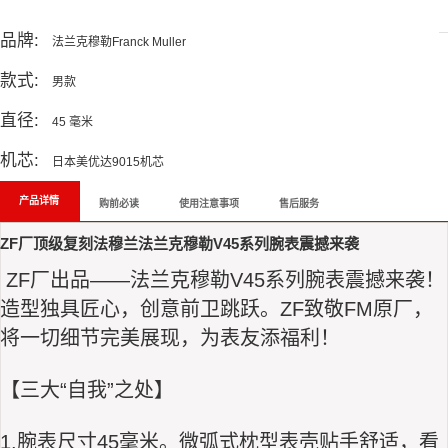
All Reviews
品牌:
法兰克穆勒Franck Muller
款式:
男款
直径:
45 毫米
机芯:
日本美优达9015机芯
产品详情
购前必读
使用注意事项
售后服务
ZF厂顶级复刻法穆兰法兰克穆勒V45系列腕表震撼来袭
ZF厂
出品——
法兰克穆勒
V45系列腕表震撼来袭！
造型独具匠心，创意前卫跳跃。ZF致敬FM原厂，
将一切细节完美展现，为表友添福利！
【三大“自我”之处】
1.腕表尺寸45毫米。微弧式枕型表壳贴手舒适，看