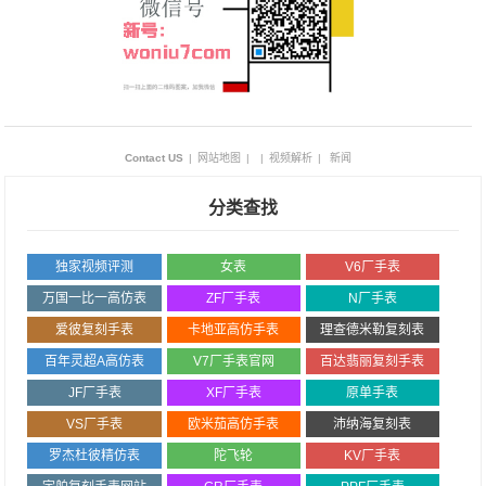
Contact US
|
网站地图
|
|
视频解析
|
新闻
分类查找
独家视频评测
女表
V6厂手表
万国一比一高仿表
ZF厂手表
N厂手表
爱彼复刻手表
卡地亚高仿手表
理查德米勒复刻表
百年灵超A高仿表
V7厂手表官网
百达翡丽复刻手表
JF厂手表
XF厂手表
原单手表
VS厂手表
欧米茄高仿手表
沛纳海复刻表
罗杰杜彼精仿表
陀飞轮
KV厂手表