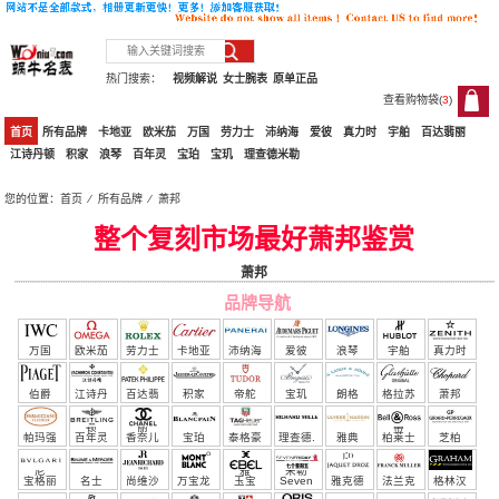
热门搜索：
视频解说
女士腕表
原单正品
查看购物袋(
3
)
3
首页
所有品牌
卡地亚
欧米茄
万国
劳力士
沛纳海
爱彼
真力时
宇舶
百达翡丽
江诗丹顿
积家
浪琴
百年灵
宝珀
宝玑
理查德米勒
您的位置：
首页
⁄
所有品牌
⁄
萧邦
整个复刻市场最好萧邦鉴赏
萧邦
品牌导航
万国
欧米茄
劳力士
卡地亚
沛纳海
爱彼
浪琴
宇舶
真力时
伯爵
江诗丹
百达翡
积家
帝舵
宝玑
朗格
格拉苏
萧邦
顿
丽
蒂
帕玛强
百年灵
香奈儿
宝珀
泰格豪
理查德.
雅典
柏莱士
芝柏
尼
雅
米勒
宝格丽
名士
尚维沙
万宝龙
玉宝
Seven
雅克德
法兰克
格林汉