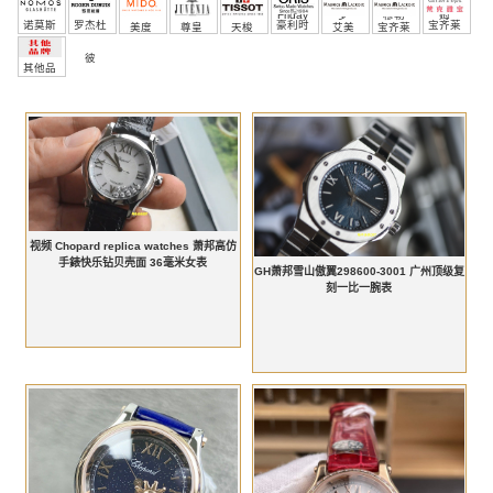
Friday
罗
穆勒
姆
诺莫斯
罗杰杜
豪利时
宝齐莱
美度
尊皇
天梭
艾美
宝齐莱
彼
其他品
牌
视频 Chopard replica watches 萧邦高仿
手錶快乐钻贝壳面 36毫米女表
GH萧邦雪山傲翼298600-3001 广州顶级复
刻一比一腕表