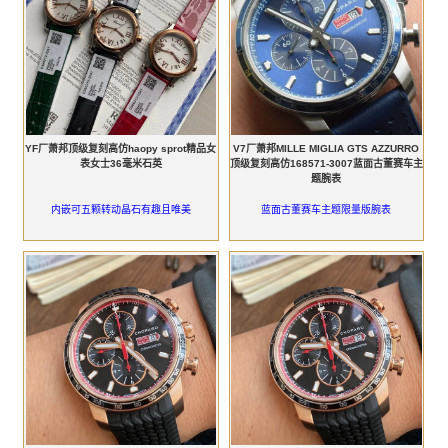
YF厂萧邦顶级复刻高仿haopy sprot精品女
V7厂萧邦MILLE MIGLIA GTS AZZURRO
表女士36毫米石英
顶级复刻高仿168571-3007蓝面古董赛车主
题腕表
内嵌可五颗转动晶石有趣且唯美
蓝面古董赛车主题限量版腕表