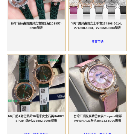
BV厂超A高仿萧邦女表快乐钻203957-
YF厂萧邦高仿女士手表274808-5014，
5209腕表
274808-5003，278559-3003腕表
多面可选
NR厂超A高仿萧邦36毫米女士石英HAPPY
台湾厂顶级高精仿女表Chopard萧邦
SPORT系列278582-6005腕表
IMPERIALE系列384242-5006腕表