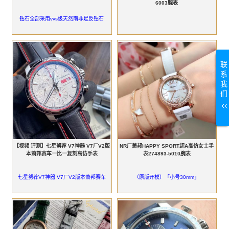
6003腕表
钻石全部采用vvs级天然南非足反钻石
联
系
我
们
‍【视频 评测】七星努荐 V7神器 V7厂V2版
NR厂萧邦HAPPY SPORT超A高仿女士手
本萧邦赛车一比一复刻高仿手表
表274893-5010腕表
‍七星努荐V7神器 V7厂V2版本萧邦赛车
（原版开模）「小号30mm」