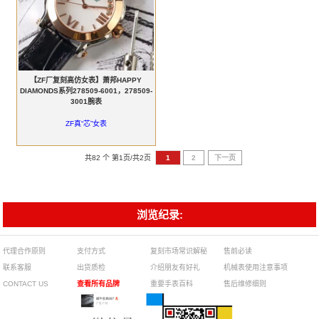
【ZF厂复刻高仿女表】萧邦HAPPY
DIAMONDS系列278509-6001，278509-
3001腕表
ZF真“芯”女表
共82 个 第1页/共2页
1
2
下一页
浏览纪录:
代理合作原则
支付方式
复刻市场常识解秘
售前必读
联系客服
出货质检
介绍朋友有好礼
机械表使用注意事项
CONTACT US
查看所有品牌
重要手表百科
售后维修细则