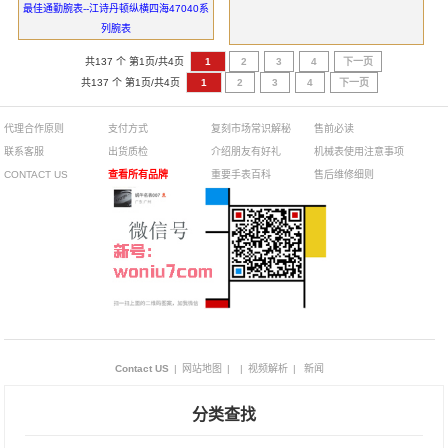
最佳通勤腕表--江诗丹顿纵横四海47040系
列腕表
共137 个 第1页/共4页
1
2
3
4
下一页
共137 个 第1页/共4页
1
2
3
4
下一页
代理合作原则
支付方式
复刻市场常识解秘
售前必读
联系客服
出货质检
介绍朋友有好礼
机械表使用注意事项
CONTACT US
查看所有品牌
重要手表百科
售后维修细则
Contact US
|
网站地图
|
|
视频解析
|
新闻
分类查找