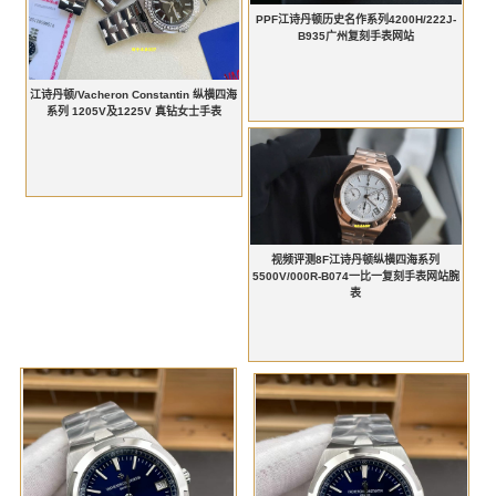
PPF江诗丹顿历史名作系列4200H/222J-
B935广州复刻手表网站
江诗丹顿/Vacheron Constantin 纵横四海
系列 1205V及1225V 真钻女士手表
视频评测8F江诗丹顿纵横四海系列
5500V/000R-B074一比一复刻手表网站腕
表