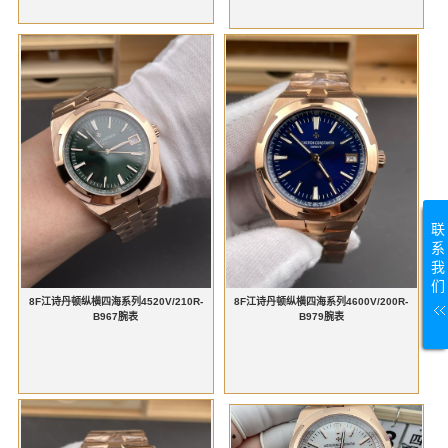
联
系
我
们
8F江诗丹顿纵横四海系列4520V/210R-
8F江诗丹顿纵横四海系列4600V/200R-
B967腕表
B979腕表