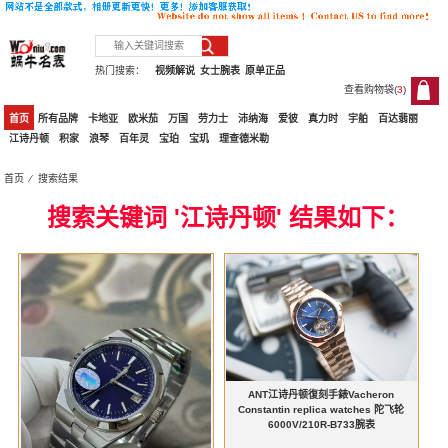
热门搜索：
视频解说
女士腕表
原单正品
查看购物袋(
3
)
3
首页
所有品牌
卡地亚
欧米茄
万国
劳力士
沛纳海
爱彼
真力时
宇舶
百达翡丽
江诗丹顿
积家
浪琴
百年灵
宝珀
宝玑
理查德米勒
首页
⁄ 搜索结果
搜索关键词 '江诗丹顿' 结果如下：
ANT江诗丹顿復刻手錶Vacheron
Constantin replica watches 陀飞轮
6000V/210R-B733腕表