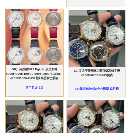
GR江诗丹顿MR2 Egérie 伊灵女神
GR江诗丹顿伍陆之型顶级高仿手表
8005F/000R-B958，8005F/000R-B498，
4000E/000R-B065腕表
4605F/000R-B496超A高仿女士腕表
多个表盘可选
GR最新推出伍陆全日历型 真月相