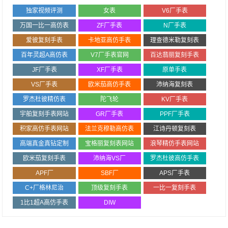
独家视频评测
女表
V6厂手表
万国一比一高仿表
ZF厂手表
N厂手表
爱彼复刻手表
卡地亚高仿手表
理查德米勒复刻表
百年灵超A高仿表
V7厂手表官网
百达翡丽复刻手表
JF厂手表
XF厂手表
原单手表
VS厂手表
欧米茄高仿手表
沛纳海复刻表
罗杰杜彼精仿表
陀飞轮
KV厂手表
宇舶复刻手表网站
GR厂手表
PPF厂手表
积家高仿手表网站
法兰克穆勒高仿表
江诗丹顿复刻表
高端真金真钻定制
宝格丽复刻表网站
浪琴精仿手表网站
欧米茄复刻手表
沛纳海VS厂
罗杰杜彼高仿手表
APF厂
SBF厂
APS厂手表
C+厂格林尼治
顶级复刻手表
一比一复刻手表
1比1超A高仿手表
DIW