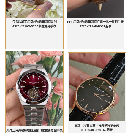
包金后加工江诗丹顿纵横四海系列
PPF江诗丹顿纵横四海广州一比一复刻手表
4520V/210R-B705中国复刻手表
4520V/210R-B967腕表
后加工定制包金江诗丹顿传承系列
81180/000R-9162腕表
ANT江诗丹顿纵横四海陀飞轮顶级复刻手表