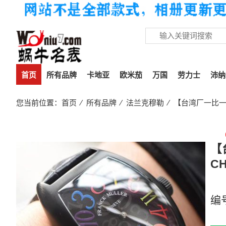
首页
所有品牌
卡地亚
欧米茄
万国
劳力士
沛纳
您当前位置：
首页
⁄
所有品牌
⁄
法兰克穆勒
⁄ 【台湾厂一比一复刻
【
C
【
编
30