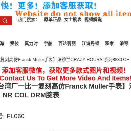
热门搜索：
原单正品
女士腕表
视频解说
海
爱彼
真力时
宇舶
百达翡丽
江诗丹顿
积家
浪琴
高仿Franck Muller手表】法穆兰CRAZY HOURS 系列8880 CH 
添加客服微信，获取更多款式图片和视频！
Contact Us To Get More Video And Items
台湾厂一比一复刻高仿Franck Muller手表】法
H NR COL DRM腕表
独家视频评测】多面表盘可选
号:
FL060
00