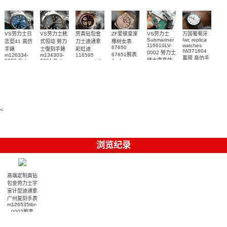
VS劳力士日
VS劳力士蚝
劳真钻包金
ZF爱彼皇家
VS劳力士
万国葡萄牙
Submariner
Iwc replica
志型41 高仿
式恒动 勞力
力士迪通拿
橡树女表
116610LV-
watches
67650
手錶
士復刻手錶
彩虹迪
IW371604
0002 勞力士
67651腕表
m126334-
m134303-
116595
萬國 高仿手
綠水鬼高仿
0002 Rolex
0001 Rolex
Audemars
RBOW 高仿
錶 腕表
Replica
Oyster
Piguet
手錶(绿水
手表腕錶
Perpetual
Replica
watch 腕表
鬼)Rolex
replica
Replica
watch 愛彼
Rolex watch
Green Dial
watch 腕表
高仿手錶
Rainbow
(Green
Submariner)
Replica
watch
<
浏览纪录
高端定制真钻
包金劳力士宇
宙计型迪通拿
广州复刻手表
m126535tbr-
0002腕表
¥