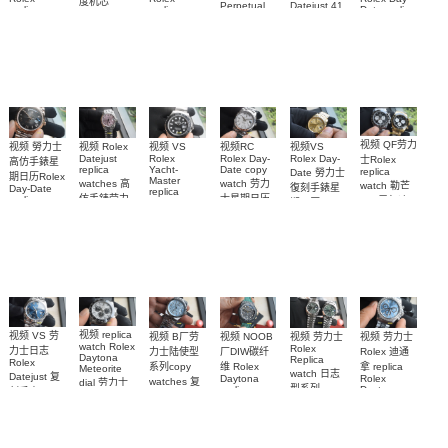
度机芯
Datejust 41
Perpetual
replica
replica
Date replica
replica
m126334-
m126000-
watches
watch
watch
watch Rolex
0002
0005高仿手
M126900-
m126000-
m228235-
Cola bezel
m126334-
0001腕表
0008腕表
錶 replica
0004腕表
m126710blro-
0034腕表
0001腕表
watch 表
视频 QF劳力
视频 Rolex
视频VS
视频 勞力士
视频RC
视频 VS
Datejust
Rolex Day-
Rolex Day-
Rolex
士Rolex
高仿手錶星
replica
Date copy
Yacht-
replica
Date 勞力士
期日历Rolex
Master
watches 高
watch 劳力
watch 勒芒
復刻手錶星
Day-Date
replica
仿手錶劳力
士星期日历
replica
100周年迪
期日历
watch勞力士
watch
士日志31女
型高仿手錶
replica
通拿
復刻手錶钛
m228235-
watch
m228239-
M126529LN-
装手表
0055腕表
游艇
m228238-
0055腕表
0001，
m226627-
0005腕表
126528LN
0001手表
腕表
视频 replica
视频 VS 劳
视频 劳力士
视频 NOOB
视频 B厂劳
视频 劳力士
watch Rolex
Rolex
力士日志
Rolex 迪通
厂DIW碳纤
力士陆使型
Daytona
Replica
Rolex
拿 replica
维 Rolex
系列copy
Meteorite
watch 日志
Datejust 复
Rolex
Daytona
watches 复
dial 劳力士
型系列
Daytona
replica
刻手表
刻手表
迪通拿
126576TBR
m126234-
watch 劳力
m126334-
M127336-
126519LN-
Platinum Ice
0051，
0038腕表
士迪通拿复
Blue
0001腕表
0007陨石盘
m126300-
刻手表
Diamond 手
復刻手錶
0020腕表