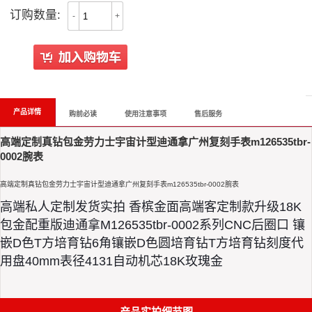
订购数量:
-
+
All Reviews
产品详情
购前必读
使用注意事项
售后服务
高端定制真钻包金劳力士宇宙计型迪通拿广州复刻手表m126535tbr-
0002腕表
高端定制真钻包金劳力士宇宙计型迪通拿广州复刻手表m126535tbr-0002腕表
高端私人定制发货实拍 香槟金面高端客定制款升级18K
包金配重版迪通拿M126535tbr-0002系列CNC后圈口 镶
嵌D色T方培育钻6角镶嵌D色圆培育钻T方培育钻刻度代
用盘40mm表径4131自动机芯18K玫瑰金
产品实拍细节图