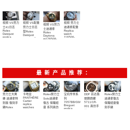
表
视频 VS配重
视频 VS劳力
视频 劳力士
视频 VS劳力
劳力士日志
士41日志
迪通拿配重
士迪通拿
Rolex
Replica
型Rolex
Rolex
Datejust
watch
Datejust
Daytona
replica
116506-
copy replica
m126508-
watch
0004中东迪
watch
0008 replica
m126334-
m126334-
拜阿拉伯数
watch 頂級
0024顶级复
0004腕表
字限定款手
複刻表
刻手表
表
最新产品推荐：
Rolex勞力士
劳力士大黄
卡地亚
宝玑传世系
DDF 百达翡
Rolex勞力士
PANTHÈRE
Solo迪通拿
蜂 迪通拿特
列
丽鹦鹉螺
迪通拿復古
Cartier
7057BB/G9/9W6
5711/1R-
復古 保羅紐
别版 復刻手
保羅紐曼復
replica
Breguet
001 高仿手
曼 系列高仿
錶Rolex
watches
刻手錶
replica
WJPN0016
錶 Patek
Bumblebee
Rolex Paul
復刻手錶
watches 寶
blaken
Philippe
Newman
卡地亞復刻
璣高仿手錶
Daytona
Nautilus
replica
手錶 腕表
Replica
replica
watch
腕表
Watch
watch