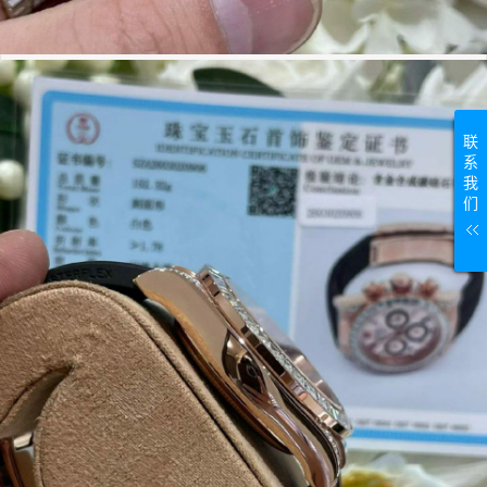
联
系
我
们