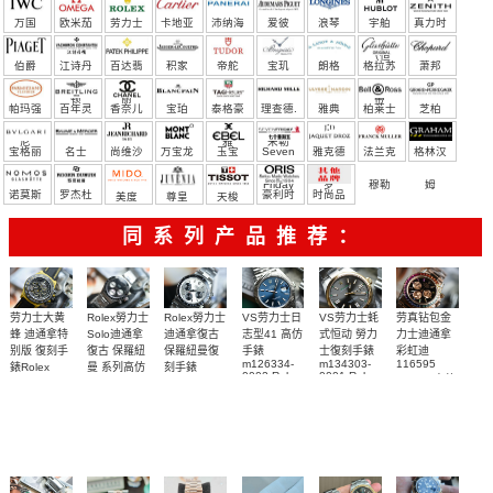
万国
欧米茄
劳力士
卡地亚
沛纳海
爱彼
浪琴
宇舶
真力时
（恒
伯爵
江诗丹
百达翡
积家
帝舵
宝玑
朗格
格拉苏
萧邦
宝）
顿
丽
蒂
帕玛强
百年灵
香奈儿
宝珀
泰格豪
理查德.
雅典
柏莱士
芝柏
尼
雅
米勒
宝格丽
名士
尚维沙
万宝龙
玉宝
Seven
雅克德
法兰克
格林汉
Friday
罗
穆勒
姆
诺莫斯
罗杰杜
豪利时
时尚品
美度
尊皇
天梭
彼
牌/原单
同系列产品推荐：
Rolex勞力士
劳力士大黄
Rolex勞力士
VS劳力士日
VS劳力士蚝
劳真钻包金
Solo迪通拿
蜂 迪通拿特
迪通拿復古
志型41 高仿
式恒动 勞力
力士迪通拿
復古 保羅紐
别版 復刻手
保羅紐曼復
手錶
士復刻手錶
彩虹迪
m126334-
m134303-
116595
曼 系列高仿
錶Rolex
刻手錶
0002 Rolex
0001 Rolex
RBOW 高仿
Bumblebee
Rolex Paul
復刻手錶
Replica
Oyster
blaken
Newman
手表腕錶
Perpetual
watch 腕表
Daytona
replica
replica
Replica
Replica
watch
Rolex watch
watch 腕表
Watch
Rainbow