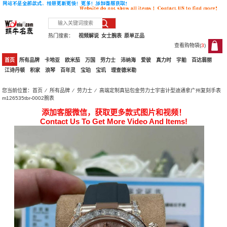
热门搜索：
视频解说
女士腕表
原单正品
查看购物袋(
3
)
3
首页
所有品牌
卡地亚
欧米茄
万国
劳力士
沛纳海
爱彼
真力时
宇舶
百达翡丽
江诗丹顿
积家
浪琴
百年灵
宝珀
宝玑
理查德米勒
您当前位置：
首页
⁄
所有品牌
⁄
劳力士
⁄ 高端定制真钻包金劳力士宇宙计型迪通拿广州复刻手表
m126535tbr-0002腕表
添加客服微信，获取更多款式图片和视频！
Contact Us To Get More Video And Items!