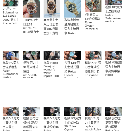
视频 RC劳力
VS劳力士
士潜航者型
Submariner
VS 劳力士
Rolex
116610LV-
Submariner
41蚝式恒动
0002 勞力士
客定劳力士
改装定制包
THB劳力士
replica
Rolex
綠水鬼高仿
双历日志表
金真钻加工
日志31
watch 勞力
Oyster
m278271-
手錶(绿水
面18K包厚
劳力士迪通
Perpetual
士復刻手錶
0028勞力士
replica
鬼)Rolex
金加工定制
拿 Rolex
m126613ln-
watch
高仿手錶腕
Green Dial
Daytona
勞力士包金
0002腕表
m134303-
(Green
replica
表
復刻手錶
0001高仿手
Submariner)
watch
Rolex
Replica
custom gold
錶腕表
replica
watch
and
watch
diamonds
m126508-
0003腕表
视频 VS配重
视频 KRF 劳
视频 Rolex
视频 KRF劳
视频 RC劳力
视频 劳力士
Datejust
劳力士迪通
力士蚝式恒
力士蚝式恒
士潜航者型
31毫米蚝式
women's
Rolex
拿高仿手錶
动复刻手表
动 Rolex
恒动
watch
Submariner
Rolex
36 cloned
Oyster
m277200-
replica THB
replica
replica
watch
Perpetual
0009 Rolex
劳力士31日
watch 高仿
watch
m126000-
Replica
Replica
志型高仿手
m116509-
watch
0005腕表
watch 高仿
手錶
m277200-
0071腕表
錶m278274-
m126613lb-
手錶
0006女腕表
0032腕表
0002腕表
m126000-
高仿手錶
0006腕表
视频 VS劳力
视频 VS劳力
视频 VS 劳
视频 劳力士
视频 VS劳力
视频 劳力士
士高仿手錶
士高仿手錶
力士日志型
格林尼治型II
士蚝式恒动
复刻手表星
replica
36 Rolex
空中霸王
蚝式恒动36
可乐圈无卡
期日历型
watch Rolex
Oyster
Rolex
Rolex
Rolex Day-