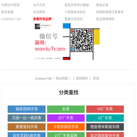
代理合作原则
支付方式
复刻市场常识解秘
售前必读
联系客服
出货质检
介绍朋友有好礼
机械表使用注意事项
CONTACT US
查看所有品牌
重要手表百科
售后维修细则
Contact US
|
网站地图
|
|
视频解析
|
新闻
分类查找
独家视频评测
女表
V6厂手表
万国一比一高仿表
ZF厂手表
N厂手表
爱彼复刻手表
卡地亚高仿手表
理查德米勒复刻表
百年灵超A高仿表
V7厂手表官网
百达翡丽复刻手表