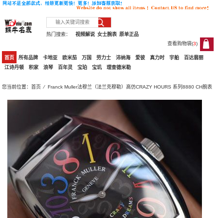
热门搜索：
视频解说
女士腕表
原单正品
查看购物袋(
3
)
3
首页
所有品牌
卡地亚
欧米茄
万国
劳力士
沛纳海
爱彼
真力时
宇舶
百达翡丽
江诗丹顿
积家
浪琴
百年灵
宝珀
宝玑
理查德米勒
您当前位置：
首页
⁄ Franck Muller法穆兰（法兰克穆勒）高仿CRAZY HOURS 系列8880 CH腕表