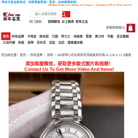
热门搜索：
视频解说
女士腕表
原单正品
查看购物袋(
3
)
3
首页
所有品牌
卡地亚
欧米茄
万国
劳力士
沛纳海
爱彼
真力时
宇舶
百达翡丽
江诗丹顿
积家
浪琴
百年灵
宝珀
宝玑
理查德米勒
您当前位置：
首页
⁄
所有品牌
⁄
浪琴
⁄ KB浪琴心月女表系列顶级复刻手表L8.126.4.71.6腕表
添加客服微信，获取更多款式图片和视频！
Contact Us To Get More Video And Items!