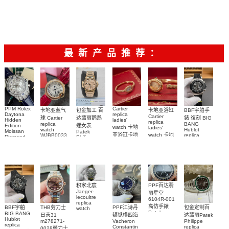
最新产品推荐：
PPM Rolex
Cartier
包金加工 百
卡地亚蓝气
BBF宇舶手
卡地亚浴缸
Daytona
replica
Cartier
达翡丽鹦鹉
球 Cartier
錶 復刻 BIG
Hidden
ladies'
replica
replica
BANG
螺女表
Edition
watch 卡地
ladies'
watch
Hublot
Moissan
Patek
亚浴缸卡地
watch 卡地
WJBB0033
replica
Diamond
Philippe
watch
Replica
卡地亞藍氣
亞 復刻手錶
亞高仿手錶
replica
441.NM.1171.RX
Watch
watch
WJBA0067
WGBA0070
球高仿手錶
腕表
7118/1R-
腕表
腕表
腕表
010腕表
PPF百达翡
积家北宸
Jaeger-
丽星空
lecoultre
6104R-001
replica
高仿手錶
BBF宇舶
THB劳力士
PPF江诗丹
包金定制百
watch
Patek
BIG BANG
Q9078640
日志31
顿纵横四海
达翡丽Patek
Philippe
Hublot
積家高仿手
m278271-
Vacheron
Philippe
replica
replica
Constantin
replica
0028勞力士
錶腕表