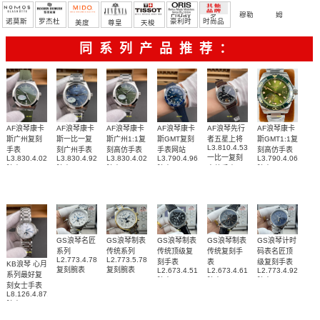
Friday
罗
穆勒
姆
诺莫斯
罗杰杜
豪利时
时尚品
美度
尊皇
天梭
彼
牌/原单
同系列产品推荐：
AF浪琴康卡
AF浪琴康卡
AF浪琴康卡
AF浪琴康卡
AF浪琴先行
AF浪琴康卡
斯广州复刻
斯一比一复
斯广州1:1复
斯GMT复刻
者五星上将
斯GMT1:1复
L3.810.4.53.0
手表
刻广州手表
刻高仿手表
手表网站
刻高仿手表
一比一复刻
L3.830.4.02.9
L3.830.4.92.6
L3.830.4.02.6
L3.790.4.96.9
L3.790.4.06.6
腕表
腕表
腕表
腕表
高仿手表
腕表
GS浪琴名匠
GS浪琴制表
GS浪琴制表
GS浪琴制表
GS浪琴计时
系列
传统系列
传统顶级复
传统复刻手
码表名匠顶
L2.773.4.78.6
L2.773.5.78.7
刻手表
表
级复刻手表
KB浪琴 心月
复刻腕表
复刻腕表
L2.673.4.51.7
L2.673.4.61.2
L2.773.4.92.6
系列最好复
腕表
腕表
腕表
刻女士手表
L8.126.4.87.6
腕表