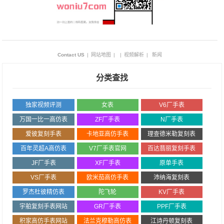
Contact US
|
网站地图
|
|
视频解析
|
新闻
分类查找
独家视频评测
女表
V6厂手表
万国一比一高仿表
ZF厂手表
N厂手表
爱彼复刻手表
卡地亚高仿手表
理查德米勒复刻表
百年灵超A高仿表
V7厂手表官网
百达翡丽复刻手表
JF厂手表
XF厂手表
原单手表
VS厂手表
欧米茄高仿手表
沛纳海复刻表
罗杰杜彼精仿表
陀飞轮
KV厂手表
宇舶复刻手表网站
GR厂手表
PPF厂手表
积家高仿手表网站
法兰克穆勒高仿表
江诗丹顿复刻表