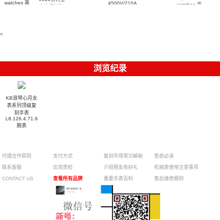
watches 腕
watches 高
4500V/210A-
watches 百
高仿手錶腕
B128
表
仿手錶
達翡麗高仿
表
Replica
441.CI.1171.RX
手錶
watch 高仿
腕表
5711/113P-
手錶表
001腕表
<
浏览纪录
KB浪琴心月女
表系列顶级复
刻手表
L8.126.4.71.6
腕表
¥
代理合作原则
支付方式
复刻市场常识解秘
售前必读
联系客服
出货质检
介绍朋友有好礼
机械表使用注意事项
CONTACT US
查看所有品牌
重要手表百科
售后维修细则