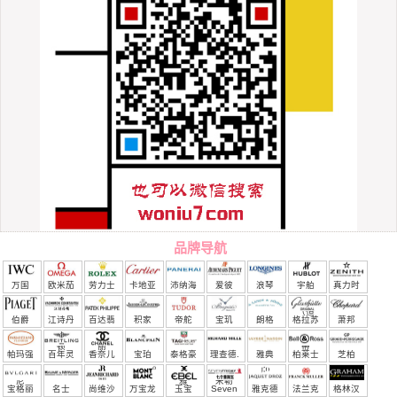
品牌导航
万国
欧米茄
劳力士
卡地亚
沛纳海
爱彼
浪琴
宇舶
真力时
（恒
伯爵
江诗丹
百达翡
积家
帝舵
宝玑
朗格
格拉苏
萧邦
宝）
顿
丽
蒂
帕玛强
百年灵
香奈儿
宝珀
泰格豪
理查德.
雅典
柏莱士
芝柏
尼
雅
米勒
宝格丽
名士
尚维沙
万宝龙
玉宝
Seven
雅克德
法兰克
格林汉