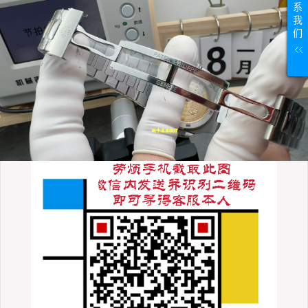
系
我
们