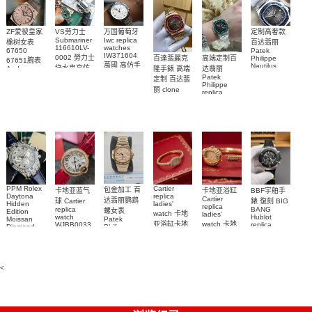
ZF爱彼皇家
VS劳力士
万国葡萄牙
定制高奢款
Submariner
Iwc replica
橡树女表
百达翡丽
116610LV-
watches
67650
Patek
IW371604
0002 勞力士
百達翡麗克
高端定制百
Philippe
67651腕表
萬國 高仿手
Nautilus
綠水鬼高仿
隆手錶 高端
达翡丽
Audemars
replica
錶 腕表
Piguet
Patek
手錶(绿水
定制 百达翡
watch
Replica
Philippe
鬼)Rolex
5711/111P-
丽 clone
replica
watch 愛彼
Green Dial
Patek
001 百達翡
watches
高仿手錶
(Green
Philippe
5711/113P-
麗高仿手錶
Submariner)
replica
001腕表百
腕表
Replica
watches
達翡麗復刻
watch
5723/112R-
001腕表
手錶
PPM Rolex
Cartier
包金加工 百
卡地亚蓝气
BBF宇舶手
卡地亚浴缸
Daytona
replica
Cartier
达翡丽鹦鹉
球 Cartier
錶 復刻 BIG
Hidden
ladies'
replica
replica
BANG
螺女表
Edition
watch 卡地
ladies'
watch
Hublot
Moissan
Patek
亚浴缸卡地
watch 卡地
WJBB0033
replica
Diamond
Philippe
watch
Replica
卡地亞藍氣
亞 復刻手錶
亞高仿手錶
replica
441.NM.1171.RX
Watch
watch
WJBA0067
WGBA0070
球高仿手錶
腕表
7118/1R-
腕表
腕表
腕表
010腕表
<