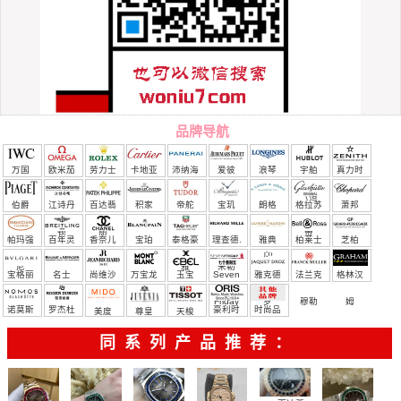
品牌导航
万国
欧米茄
劳力士
卡地亚
沛纳海
爱彼
浪琴
宇舶
真力时
（恒
伯爵
江诗丹
百达翡
积家
帝舵
宝玑
朗格
格拉苏
萧邦
宝）
顿
丽
蒂
帕玛强
百年灵
香奈儿
宝珀
泰格豪
理查德.
雅典
柏莱士
芝柏
尼
雅
米勒
宝格丽
名士
尚维沙
万宝龙
玉宝
Seven
雅克德
法兰克
格林汉
Friday
罗
穆勒
姆
诺莫斯
罗杰杜
豪利时
时尚品
美度
尊皇
天梭
彼
牌/原单
同系列产品推荐：