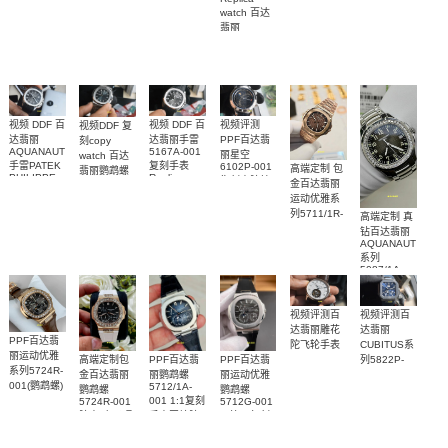
表高仿手錶
replica
001，
watch 百达
表
復刻手錶
watch
5227R-001
5167A-
7118/1200R-
AQUANAUT
5164R-001
翡丽
腕表
012，
001腕表
系列5167R-
AQUANAUT
腕表
5167R-001
系列5167A-
001腕表
腕表
012 復刻手
表錶
视频评测
视频 DDF 百
视频 DDF 百
视频DDF 复
PPF百达翡
达翡丽手雷
达翡丽
刻copy
5167A-001
AQUANAUT
丽星空
watch 百达
复刻手表
手雷PATEK
6102P-001
高端定制 包
翡丽鹦鹉螺
Replica
PHILIPPE
復刻表腕錶
5711/1A-
金百达翡丽
watch
replica
001Replica
运动优雅系
watch
腕表
5167A-001
列5711/1R-
高端定制 真
腕表
001一比一
钻百达翡丽
AQUANAUT
复刻腕表
系列
5087/1A-
001 女士手
表顶级复刻
视频评测百
视频评测百
达翡丽
达翡丽雕花
PPF百达翡
CUBITUS系
陀飞轮手表
丽运动优雅
高端定制包
PPF百达翡
PPF百达翡
列5822P-
系列5724R-
金百达翡丽
丽鹦鹉螺
丽运动优雅
001 一比一
001(鹦鹉螺)
5712/1A-
鹦鹉螺
鹦鹉螺
复刻表网站
001 1:1复刻
一比一顶级
5724R-001
5712G-001
腕表
腕表 广州顶
手表网站腕
一比一复刻
复刻手表
级复刻手表
表
手表腕表