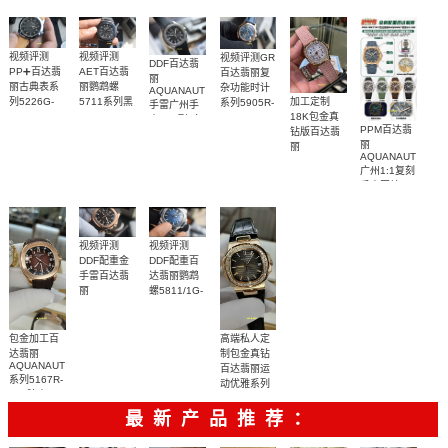
视频评测
视频评测
视频评测GR
DDF百达翡
PP➕百达翡
AET百达翡
百达翡丽复
丽
丽古典表系
丽鹦鹉螺
杂功能时计
AQUANAUT
加工定制
列5226G-
5711系列黑
系列5905R-
手雷广州手
18K包金真
001 一比一
陶瓷复刻手
010一比一
表1:1顶级复
PPM百达翡
钻版百达翡
复刻手表腕
表
复刻广州高
刻5167A-
丽
丽
表
仿腕表
001腕表
AQUANAUT
AQUANAUT
广州1:1复刻
系列5072R-
手表网站
001腕表顶
5261R-001
级复刻女士
腕表
手表
视频评测
视频评测
DDF配重金
DDF配重百
手雷百达翡
达翡丽鹦鹉
丽
螺5811/1G-
AQUANAUT
001腕表广
系列5167R-
州手表1:1顶
001一比一
级复刻
高端私人定
包金加工百
复刻最高版
制包金真钻
达翡丽
本手表腕表
AQUANAUT
百达翡丽运
系列5167R-
动优雅系列
001腕表
5711R 玫瑰
金腕表
最新产品推荐：