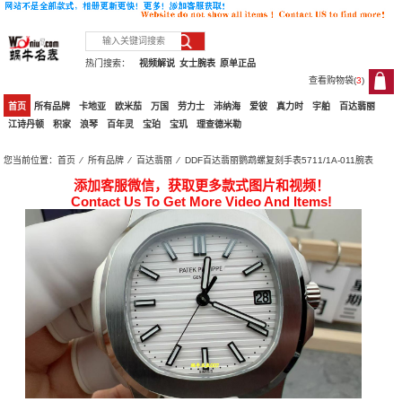
热门搜索：
视频解说
女士腕表
原单正品
查看购物袋(
3
)
3
首页
所有品牌
卡地亚
欧米茄
万国
劳力士
沛纳海
爱彼
真力时
宇舶
百达翡丽
江诗丹顿
积家
浪琴
百年灵
宝珀
宝玑
理查德米勒
您当前位置：
首页
⁄
所有品牌
⁄
百达翡丽
⁄ DDF百达翡丽鹦鹉螺复刻手表5711/1A-011腕表
添加客服微信，获取更多款式图片和视频！
Contact Us To Get More Video And Items!