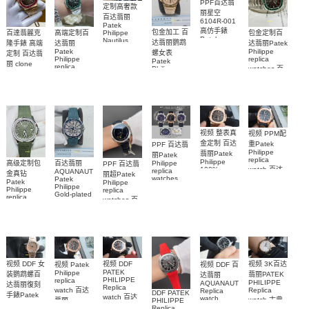
PPF百达翡
定制高奢款
丽星空
百达翡丽
6104R-001
Patek
高仿手錶
包金加工 百
百達翡麗克
高端定制百
包金定制百
Philippe
Patek
Nautilus
达翡丽鹦鹉
隆手錶 高端
达翡丽
达翡丽Patek
Philippe
replica
Patek
Philippe
螺女表
定制 百达翡
replica
watch
Philippe
replica
Patek
5711/111P-
丽 clone
watches 腕
replica
watches 百
Philippe
Patek
001 百達翡
watches
表
replica
達翡麗高仿
Philippe
5711/113P-
麗高仿手錶
watch
replica
手錶
001腕表百
7118/1R-
腕表
watches
5711/113P-
010腕表
達翡麗復刻
5723/112R-
001腕表
001腕表
手錶
视频 整表真
视频 PPM配
金定制 百达
重Patek
PPF 百达翡
Philippe
翡丽Patek
丽Patek
replica
Philippe
Philippe
高级定制包
百达翡丽
PPF 百达翡
watch 百达
100%
replica
AQUANAUT
金真钻
丽超Patek
replica
watches
Patek
翡丽复刻手
Patek
Philippe
watches
6102R-001
Philippe
Philippe
表
replica
5712/1R-
Gold-plated
百達翡麗高
replica
AQUANAUT
watches 百
real
001復刻手
5261R-001
仿手錶 腕表
watch百达翡
diamonds
達翡麗復刻
錶腕表
腕表
丽
Replica
手錶
watch
AQUANAUT
6104G-001
5268/461G-
5267/200A-
腕表
001包金真
011復刻手錶
钻 腕表
腕表
视频 DDF 女
视频 3K百达
视频 DDF
视频 Patek
视频 DDF 百
PATEK
Philippe
装鹦鹉螺百
翡丽PATEK
达翡丽
PHILIPPE
replica
PHILIPPE
AQUANAUT
达翡丽復刻
Replica
watch 百达
Replica
Replica
DDF PATEK
手錶Patek
watch 百达
watch
watch 古典
PHILIPPE
翡丽
Philippe
5167A-
翡丽复刻手
Replica
AQUANAUT