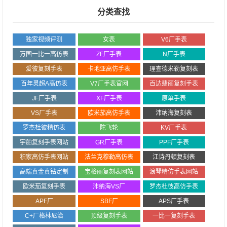
分类查找
独家视频评测
女表
V6厂手表
万国一比一高仿表
ZF厂手表
N厂手表
爱彼复刻手表
卡地亚高仿手表
理查德米勒复刻表
百年灵超A高仿表
V7厂手表官网
百达翡丽复刻手表
JF厂手表
XF厂手表
原单手表
VS厂手表
欧米茄高仿手表
沛纳海复刻表
罗杰杜彼精仿表
陀飞轮
KV厂手表
宇舶复刻手表网站
GR厂手表
PPF厂手表
积家高仿手表网站
法兰克穆勒高仿表
江诗丹顿复刻表
高端真金真钻定制
宝格丽复刻表网站
浪琴精仿手表网站
欧米茄复刻手表
沛纳海VS厂
罗杰杜彼高仿手表
APF厂
SBF厂
APS厂手表
C+厂格林尼治
顶级复刻手表
一比一复刻手表