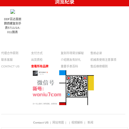
浏览纪录
DDF百达翡丽
鹦鹉螺复刻手
表5711/1A-
011腕表
¥
代理合作原则
支付方式
复刻市场常识解秘
售前必读
联系客服
出货质检
介绍朋友有好礼
机械表使用注意事项
CONTACT US
查看所有品牌
重要手表百科
售后维修细则
Contact US
|
网站地图
|
|
视频解析
|
新闻