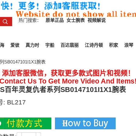
热门搜索：
原单正品
女士腕表
视频解说
海
爱彼
真力时
宇舶
百达翡丽
江诗丹顿
积家
浪琴
B0147101I1X1腕表
添加客服微信，获取更多款式图片和视频！
Contact Us To Get More Video And Items
LS百年灵复仇者系列SB0147101I1X1腕表
号:
BL217
00