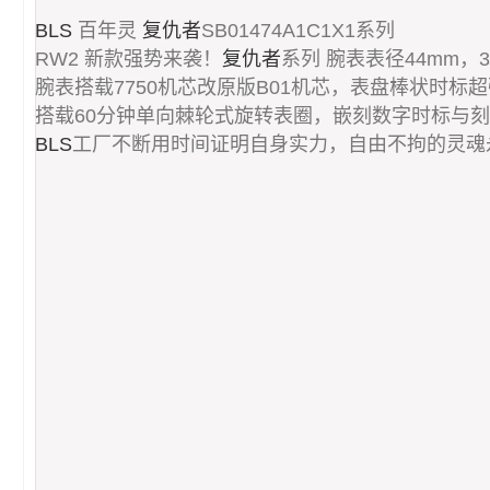
BLS
百年灵
复仇者
SB01474A1C1X1系列
RW2 新款强势来袭！
复仇者
系列 腕表表径44mm，
腕表搭载7750机芯改原版B01机芯，表盘棒状时标
搭载60分钟单向棘轮式旋转表圈，嵌刻数字时标与
BLS
工厂不断用时间证明自身实力，自由不拘的灵魂