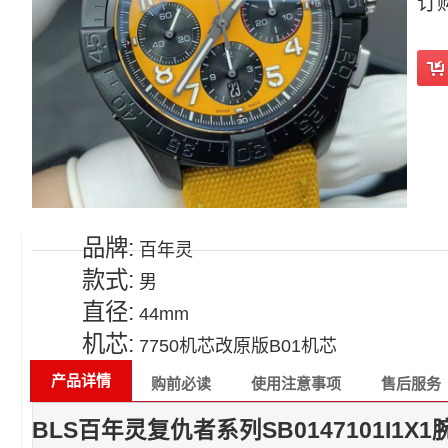
订
品牌:
百年灵
款式:
男
直径:
44mm
机芯:
7750机芯改原版B01机芯
产品详情
购前必读
使用注意事项
售后服务
BLS百年灵复仇者系列SB0147101I1X1