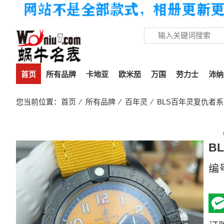
首页
所有品牌
卡地亚
欧米茄
万国
劳力士
沛纳
您当前位置：
首页
⁄
所有品牌
⁄
百年灵
⁄ BLS百年灵复仇者系列S
B
编
33