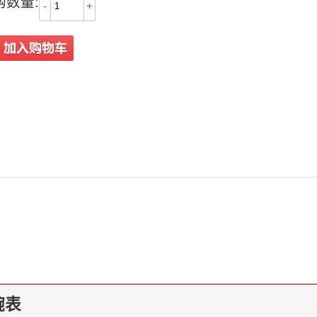
购数量:
-
+
腕表