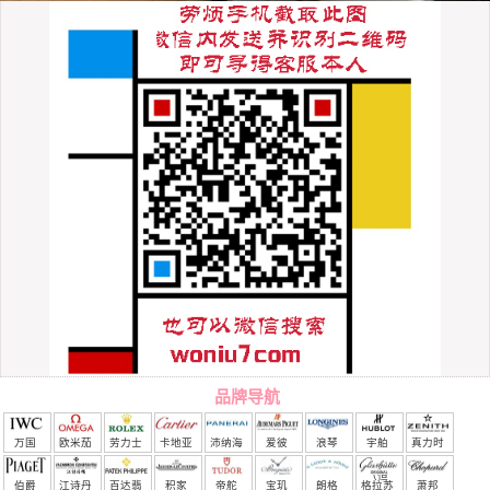
品牌导航
万国
欧米茄
劳力士
卡地亚
沛纳海
爱彼
浪琴
宇舶
真力时
（恒
伯爵
江诗丹
百达翡
积家
帝舵
宝玑
朗格
格拉苏
萧邦