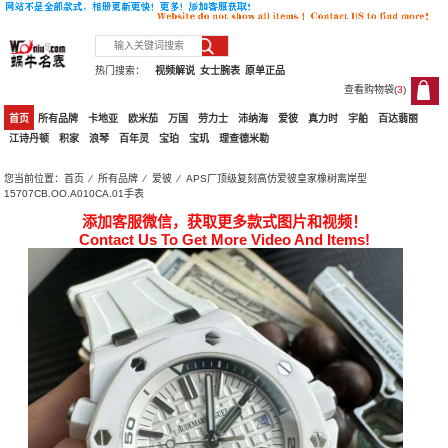
热门搜索：
视频解说
女士腕表
原单正品
查看购物袋(
3
)
3
首页
所有品牌
卡地亚
欧米茄
万国
劳力士
沛纳海
爱彼
真力时
宇舶
百达翡丽
江诗丹顿
积家
浪琴
百年灵
宝珀
宝玑
理查德米勒
您当前位置：
首页
⁄
所有品牌
⁄
爱彼
⁄ APS厂顶级复刻高仿爱彼皇家橡树离岸型
15707CB.OO.A010CA.01手表
添加客服微信，获取更多款式图片和视频！
Contact Us To Get More Video And Items!