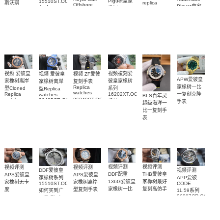
Piguet皇家
15510ST.OO.1320ST.09
斯沃琪
replica
Offshore
Piguet皇家
Audemars
橡树Replica
watches 皇
（Swatch）
replica
Piguet
橡树系列
watch
watch
家橡树系列
replica
最新联名推
15510BC.OO.1320BC.02
15510ST.OO.1320
15710ST.OO.A002CA.01
watch
15416CE.OO.1225CE.01
出的 Royal
腕表
腕表
腕表
腕表
Pop
Bioceramic
系列怀表
视频複刻爱
视频 爱彼皇
视频 ZF爱彼
视频 爱彼皇
APW爱彼皇
彼皇家橡树
家橡树离岸
复刻手表
家橡树离岸
家橡树一比
Replica
系列
型Cloned
型Replica
watches
一复刻克隆
16202XT.OO.1240XT.01
Replica
watches
BLS百年灵
26240ST.OO.1320ST.08，
watch
26405CE.OO.A030CA.01
手錶
手表
超级海洋一
26471SR.OO.D101CR.01
26240ST.OO.1320ST.05
腕表
15553BA.OO.135
比一复刻手
腕表
腕表
腕表
表
U17375211B1S1
腕表
视频评测
视频评测
视频评测
视频评测
视频评测
DDF爱彼皇
THB爱彼皇
DDF配重
APS爱彼皇
APS爱彼皇
APP爱彼
家橡树系列
家橡树最好
136G爱彼皇
家橡树离岸
家橡树无卡
CODE
15510ST.OO.1320ST.10
复刻高仿手
家橡树一比
型复刻手表
度
11.59系列
如何买到广
26408OR.OO.A010CA.01
26240OR.OO.1320OR.05
表
一复刻克隆
26397CR.OO.D00
州最顶级复
15407BC.GG.1224BC.01
腕表
顶级1:1复刻
复刻腕表网
手表
刻表腕表
腕表
15510OR.OO.D315CR.02
手表腕表
站
腕表