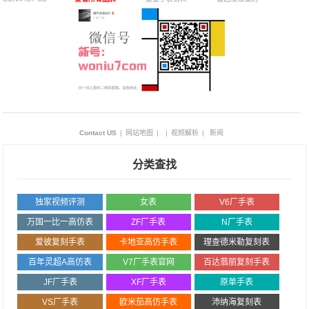
Contact US
|
网站地图
|
|
视频解析
|
新闻
分类查找
独家视频评测
女表
V6厂手表
万国一比一高仿表
ZF厂手表
N厂手表
爱彼复刻手表
卡地亚高仿手表
理查德米勒复刻表
百年灵超A高仿表
V7厂手表官网
百达翡丽复刻手表
JF厂手表
XF厂手表
原单手表
VS厂手表
欧米茄高仿手表
沛纳海复刻表