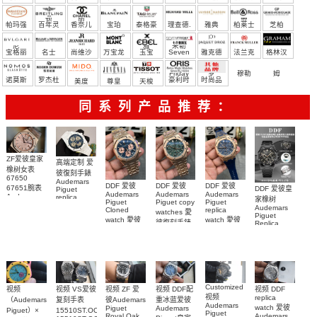
宝）
顿
丽
蒂
帕玛强
百年灵
香奈儿
宝珀
泰格豪
理查德.
雅典
柏莱士
芝柏
尼
雅
米勒
宝格丽
名士
尚维沙
万宝龙
玉宝
Seven
雅克德
法兰克
格林汉
Friday
罗
穆勒
姆
诺莫斯
罗杰杜
豪利时
时尚品
美度
尊皇
天梭
彼
牌/原单
同系列产品推荐：
ZF爱彼皇家
高端定制 爱
橡树女表
彼復刻手錶
67650
Audemars
DDF 爱彼
DDF 爱彼
DDF 爱彼
67651腕表
DDF 爱彼皇
Piguet
Audemars
Audemars
Audemars
Audemars
replica
家橡树
Piguet
Piguet copy
Piguet
Piguet
watches
Audemars
Cloned
replica
watches 愛
Replica
26579CB.OO.1225CB.01
Piguet
watch 愛彼
watch 愛彼
watch 愛彼
腕表
彼復刻手錶
Replica
高仿手錶
高仿手錶
watch
26240OR.OO.1320OR.08
99999
高仿手錶
99999
26240CE.OO.122
26239OR.OO.1220OR.01
26240OR.OO.D315CR.02
腕表
26240CE.OO.122
腕表
腕表
腕表
1
Customized
视频 DDF配
视频 VS爱彼
视频 DDF
视频
视频 ZF 爱
视频
replica
重冰蓝爱彼
复刻手表
（Audemars
彼Audemars
Audemars
watch 爱彼
Audemars
Piguet
15510ST.OO.1320ST.06，
Piguet）×
Piguet
Audemars
Royal Oak