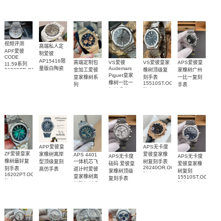
视频评测
高端私人定
APF爱彼
制爱彼
CODE
AP15416限
VS爱彼皇家
高端定制包
VS爱彼
APS爱彼皇
11.59系列
量版白陶瓷
Audemars
橡树顶级复
金加工爱彼
家橡树广州
26393CR.OO.A008KB.01
Piguet皇家
腕表小贵几
顶级复刻腕
刻手表
皇家橡树系
一比一复刻
橡树一比一
万
15510ST.OO.1320ST.06
表
列
手表
腕表
复刻手表
26331OR.OO.1220OR.01
15451ST.ZZ.1256
15510ST.OO.1320ST.10
腕表
腕表
腕表
APP爱彼皇
APS无卡度
ZF爱彼皇家
家橡树离岸
爱彼皇家橡
APS 4401
APS无卡度
APS无卡度
橡树最好复
一体机芯飞
型顶级复刻
树复刻手表
砝码 爱彼皇
爱彼皇家橡
26240OR.OO.D404CR.02
刻手表
返计时爱彼
高仿手表
家橡树顶级
树复刻
16202PT.OO.1240PT.01
腕表
15605SK.OO.A350CA.01
皇家橡树离
15510ST.OO.1320
复刻手表
腕表
腕表
岸型复刻手
腕表
26240ST.OO.1320ST.07
表
腕表
26420IO.OO.A009CA.01
腕表