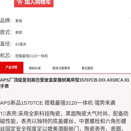
All Reviews
品牌:
爱彼
款式:
男款
直径:
42毫米
机芯:
搭载最强3120一体机
产品详情
购前必读
使用注意事项
售后服务
APS厂顶级复刻高仿爱彼皇家橡树离岸型15707CB.OO.A010CA.01
手表
APS新品15707CE 搭载最强3120一体机 强势来袭
1⃣️表壳:采用全新科技陶瓷，黑面陶瓷大气时尚，配备防
磁性能，表壳以独特的底盖螺丝，中置螺栓和六角形螺
丝固定安全程度足以媲美潜艇舱门，陶瓷表壳，表圈，