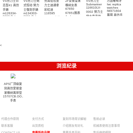
VS劳力士日
VS劳力士蚝
劳真钻包金
ZF爱彼皇家
VS劳力士
万国葡萄牙
Submariner
Iwc replica
志型41 高仿
式恒动 勞力
力士迪通拿
橡树女表
116610LV-
watches
67650
手錶
士復刻手錶
彩虹迪
IW371604
0002 勞力士
67651腕表
m126334-
m134303-
116595
萬國 高仿手
綠水鬼高仿
0002 Rolex
0001 Rolex
Audemars
RBOW 高仿
錶 腕表
Replica
Oyster
Piguet
手錶(绿水
手表腕錶
Perpetual
Replica
watch 腕表
鬼)Rolex
replica
Replica
watch 愛彼
Rolex watch
Green Dial
watch 腕表
高仿手錶
Rainbow
(Green
Submariner)
Replica
watch
<
浏览纪录
APS厂顶级复
刻高仿爱彼皇
家橡树离岸型
15707CB.OO.A010CA.01
手表
¥4500
代理合作原则
支付方式
复刻市场常识解秘
售前必读
联系客服
出货质检
介绍朋友有好礼
机械表使用注意事项
CONTACT US
查看所有品牌
重要手表百科
售后维修细则