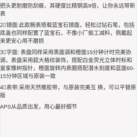
把头更耐磨防刮痕，其硬度比精钢高9倍，让你永远带新
表
2⃣️镜面:此款腕表搭载蓝宝石镜面，轻松过钻石笔，包括
底盖也同样配置了蓝宝石，不像小厂偷工减料，佩戴起
来更安心用不磨损
3⃣️字面: 表盘同样采用黑面调和橙面15分钟计时完美协
调，表盘采用超大格纹装饰，搭配白金荧光立体时标和
皇家橡树指针，橙面旋转内表圈搭配潜水刻度和蓝面60-
15分钟区域与原装一致
4⃣️表带:采用天然橡胶带，与原装完美互 换，可以平替原
版
APS从品质出发，用心最好细节