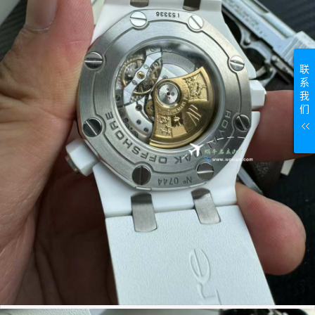
联
系
我
们