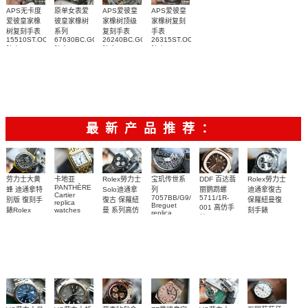
APS无卡度
原单女表爱
APS爱彼皇
APS爱彼皇
爱彼皇家橡
彼皇家橡树
家橡树顶级
家橡树复刻
树复刻手表
系列
复刻手表
手表
15510ST.OO.1320ST.08
67630BC.GG.1312BC.01
26240BC.GG.1324BC.01
26315ST.OO.1256ST.01
腕表
腕表
腕表
腕表
最新产品推荐：
Rolex勞力士
劳力士大黄
卡地亚
宝玑传世系
DDF 百达翡
Rolex勞力士
PANTHÈRE
Solo迪通拿
蜂 迪通拿特
列
丽鹦鹉螺
迪通拿復古
Cartier
7057BB/G9/9W6
5711/1R-
復古 保羅紐
别版 復刻手
保羅紐曼復
replica
Breguet
001 高仿手
曼 系列高仿
錶Rolex
watches
刻手錶
replica
WJPN0016
錶 Patek
Bumblebee
Rolex Paul
復刻手錶
watches 寶
blaken
Philippe
Newman
卡地亞復刻
璣高仿手錶
Daytona
Nautilus
replica
手錶 腕表
Replica
replica
watch
腕表
Watch
watch